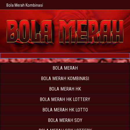
Bola Merah Kombinasi
BOLA MERAH
BOLA MERAH KOMBINASI
BOLA MERAH HK
BOLA MERAH HK LOTTERY
BOLA MERAH HK LOTTO
BOLA MERAH SDY