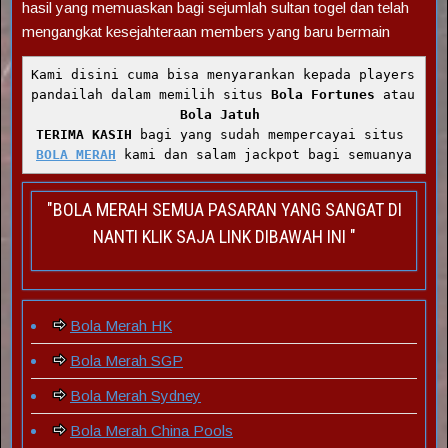
hasil yang memuaskan bagi sejumlah sultan togel dan telah
mengangkat kesejahteraan members yang baru bermain
Kami disini cuma bisa menyarankan kepada players 
pandailah dalam memilih situs 
Bola Fortunes
 atau 
Bola Jatuh
TERIMA KASIH
 bagi yang sudah mempercayai situs 
BOLA MERAH
 kami dan salam jackpot bagi semuanya
"BOLA MERAH SEMUA PASARAN YANG SANGAT DI
NANTI KLIK SAJA LINK DIBAWAH INI "
Bola Merah HK
Bola Merah SGP
Bola Merah Sydney
Bola Merah China Pools