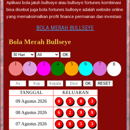
Aplikasi bola jatuh bullseye atau bullseye fortunes kombinasi
bisa disebut juga bola fortunes bullseye adalah website online
yang memaksimalkan profit finance permainan dan investasi
BOLA MERAH BULLSEYE