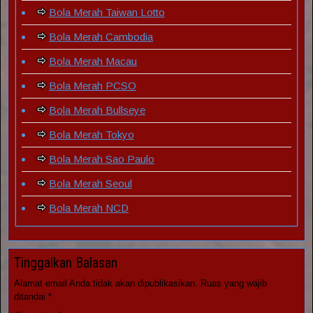
Bola Merah Taiwan Lotto
Bola Merah Cambodia
Bola Merah Macau
Bola Merah PCSO
Bola Merah Bullseye
Bola Merah Tokyo
Bola Merah Sao Paulo
Bola Merah Seoul
Bola Merah NCD
Tinggalkan Balasan
Alamat email Anda tidak akan dipublikasikan.
Ruas yang wajib
ditandai
*