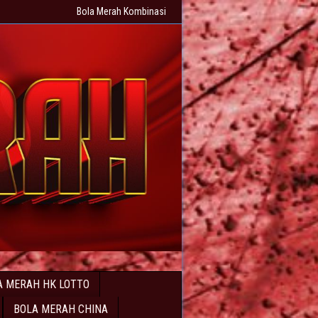
Bola Merah Kombinasi
A MERAH HK LOTTO
BOLA MERAH CHINA