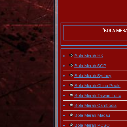
"BOLA MERA
Bola Merah HK
Bola Merah SGP
Bola Merah Sydney
Bola Merah China Pools
Bola Merah Taiwan Lotto
Bola Merah Cambodia
Bola Merah Macau
Bola Merah PCSO