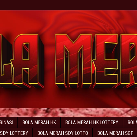
BINASI
BOLA MERAH HK
BOLA MERAH HK LOTTERY
BOL
 SDY LOTTERY
BOLA MERAH SDY LOTTO
BOLA MERAH SGP