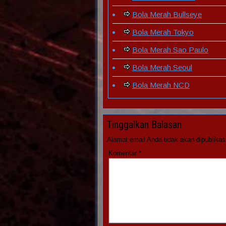
Bola Merah Bullseye
Bola Merah Tokyo
Bola Merah Sao Paulo
Bola Merah Seoul
Bola Merah NCD
Tinggalkan Balasan
Alamat email Anda tidak akan dipublikas
Komentar
*