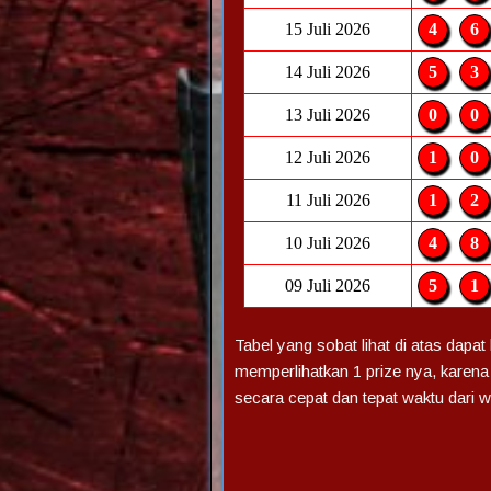
Tabel yang sobat lihat di atas dapa
memperlihatkan 1 prize nya, karena i
secara cepat dan tepat waktu dari w