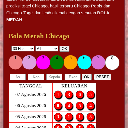
prediksi togel Chicago. hasil terbaru Chicago Pools dan
Chicago Togel dan lebih dikenal dengan sebutan
BOLA
MERAH
.