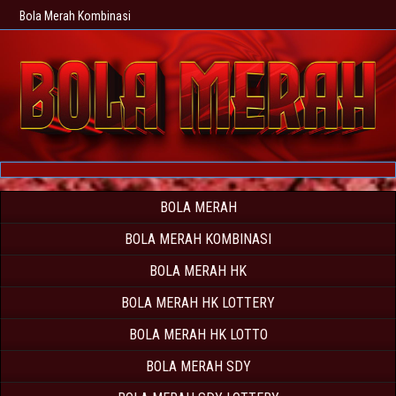
Bola Merah Kombinasi
BOLA MERAH
BOLA MERAH KOMBINASI
BOLA MERAH HK
BOLA MERAH HK LOTTERY
BOLA MERAH HK LOTTO
BOLA MERAH SDY