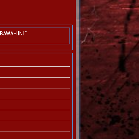
BAWAH INI "