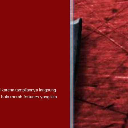
ni karena tampilannya langsung
y bola merah fortunes yang kita