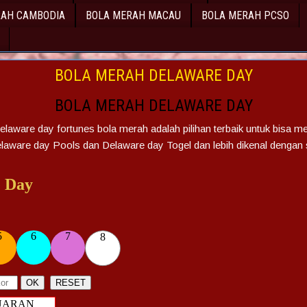
RAH CAMBODIA
BOLA MERAH MACAU
BOLA MERAH PCSO
BOLA MERAH DELAWARE DAY
BOLA MERAH DELAWARE DAY
laware day fortunes bola merah adalah pilihan terbaik untuk bisa me
Delaware day Pools dan Delaware day Togel dan lebih dikenal dengan