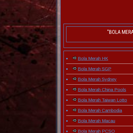
"BOLA MERA
Bola Merah HK
Bola Merah SGP
Bola Merah Sydney
Bola Merah China Pools
Bola Merah Taiwan Lotto
Bola Merah Cambodia
Bola Merah Macau
Bola Merah PCSO