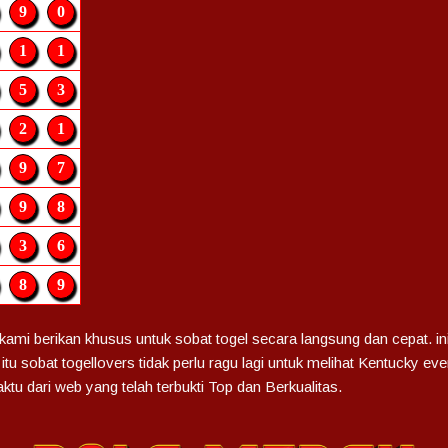
t kami berikan khusus untuk sobat togel secara langsung dan cepat. i
itu sobat togellovers tidak perlu ragu lagi untuk melihat Kentucky ev
ktu dari web yang telah terbukti Top dan Berkualitas.