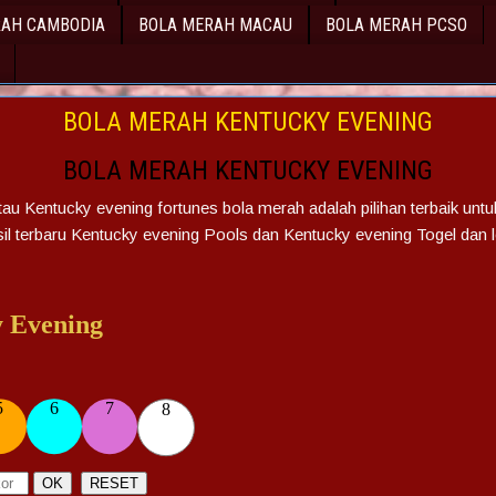
RAH CAMBODIA
BOLA MERAH MACAU
BOLA MERAH PCSO
BOLA MERAH KENTUCKY EVENING
BOLA MERAH KENTUCKY EVENING
au Kentucky evening fortunes bola merah adalah pilihan terbaik unt
asil terbaru Kentucky evening Pools dan Kentucky evening Togel dan 