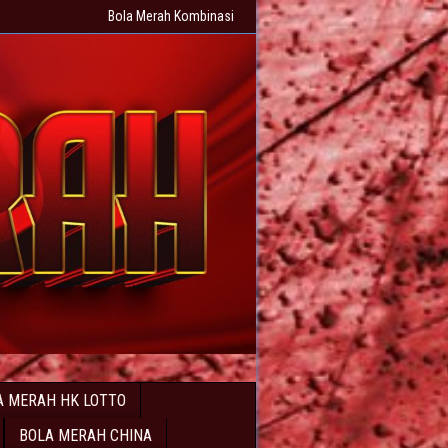
Bola Merah Kombinasi
A MERAH HK LOTTO
BOLA MERAH CHINA