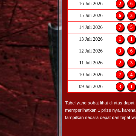
Tabel yang sobat lihat di atas dapa
memperlihatkan 1 prize nya, karena 
tampilkan secara cepat dan tepat wa