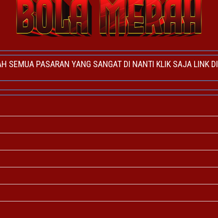
H SEMUA PASARAN YANG SANGAT DI NANTI KLIK SAJA LINK DI