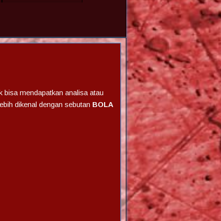
uk bisa mendapatkan analisa atau
lebih dikenal dengan sebutan
BOLA