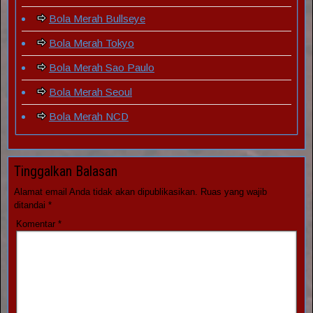
Bola Merah Bullseye
Bola Merah Tokyo
Bola Merah Sao Paulo
Bola Merah Seoul
Bola Merah NCD
Tinggalkan Balasan
Alamat email Anda tidak akan dipublikasikan.
Ruas yang wajib
ditandai
*
Komentar
*