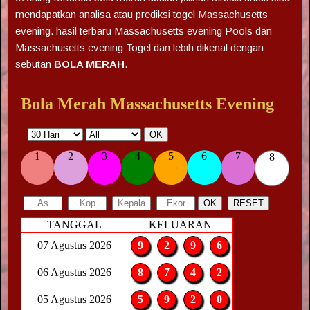
mendapatkan analisa atau prediksi togel Massachusetts
evening. hasil terbaru Massachusetts evening Pools dan
Massachusetts evening Togel dan lebih dikenal dengan
sebutan
BOLA MERAH
.