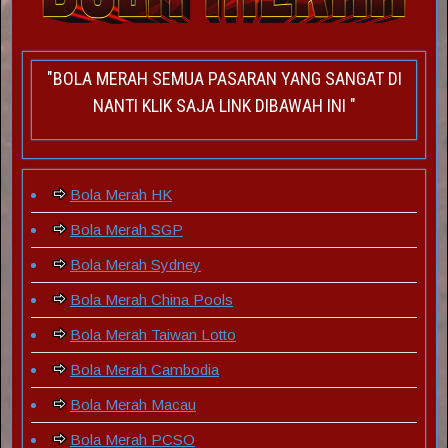
"BOLA MERAH SEMUA PASARAN YANG SANGAT DI
NANTI KLIK SAJA LINK DIBAWAH INI "
Bola Merah HK
Bola Merah SGP
Bola Merah Sydney
Bola Merah China Pools
Bola Merah Taiwan Lotto
Bola Merah Cambodia
Bola Merah Macau
Bola Merah PCSO