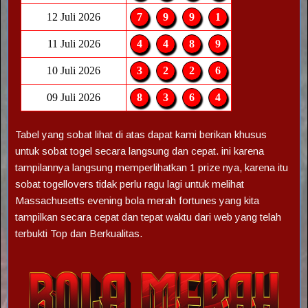
Tabel yang sobat lihat di atas dapat kami berikan khusus
untuk sobat togel secara langsung dan cepat. ini karena
tampilannya langsung memperlihatkan 1 prize nya, karena itu
sobat togellovers tidak perlu ragu lagi untuk melihat
Massachusetts evening bola merah fortunes yang kita
tampilkan secara cepat dan tepat waktu dari web yang telah
terbukti Top dan Berkualitas.