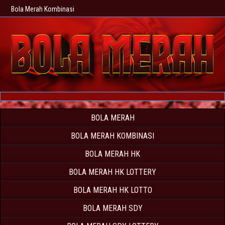
Bola Merah Kombinasi
BOLA MERAH
BOLA MERAH KOMBINASI
BOLA MERAH HK
BOLA MERAH HK LOTTERY
BOLA MERAH HK LOTTO
BOLA MERAH SDY