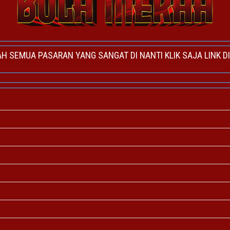
H SEMUA PASARAN YANG SANGAT DI NANTI KLIK SAJA LINK DI