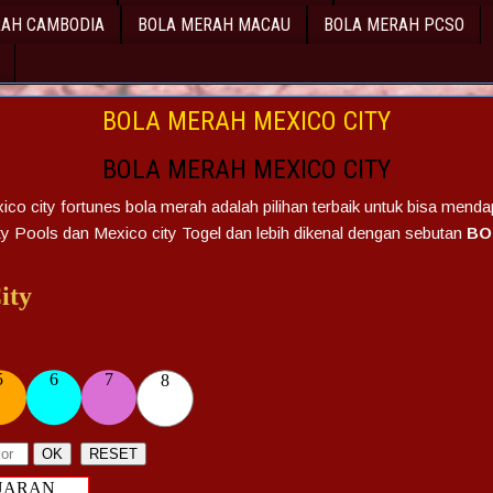
RAH CAMBODIA
BOLA MERAH MACAU
BOLA MERAH PCSO
BOLA MERAH MEXICO CITY
BOLA MERAH MEXICO CITY
co city fortunes bola merah adalah pilihan terbaik untuk bisa mendap
ity Pools dan Mexico city Togel dan lebih dikenal dengan sebutan
BO