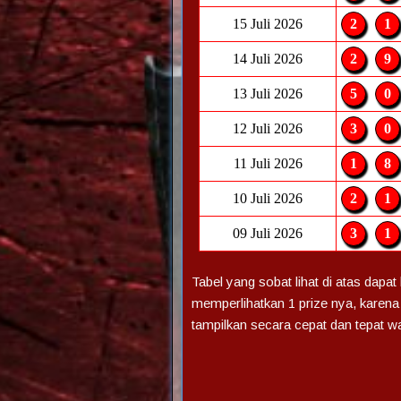
Tabel yang sobat lihat di atas dapa
memperlihatkan 1 prize nya, karena i
tampilkan secara cepat dan tepat wa