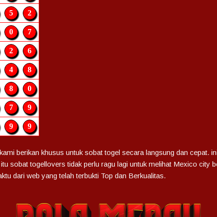
t kami berikan khusus untuk sobat togel secara langsung dan cepat. i
tu sobat togellovers tidak perlu ragu lagi untuk melihat Mexico city 
ktu dari web yang telah terbukti Top dan Berkualitas.