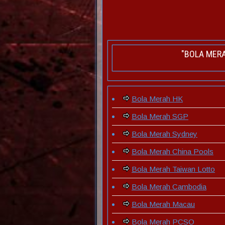
"BOLA MERA
Bola Merah HK
Bola Merah SGP
Bola Merah Sydney
Bola Merah China Pools
Bola Merah Taiwan Lotto
Bola Merah Cambodia
Bola Merah Macau
Bola Merah PCSO