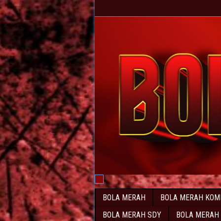
BOLA MERAH
BOLA MERAH KOM
BOLA MERAH SDY
BOLA MERAH