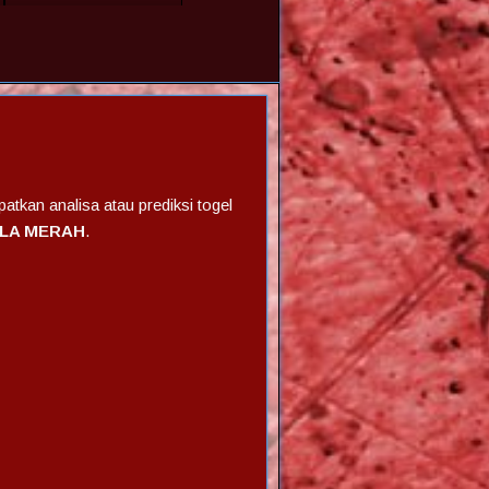
atkan analisa atau prediksi togel
LA MERAH
.