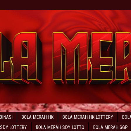
BINASI
BOLA MERAH HK
BOLA MERAH HK LOTTERY
BOL
 SDY LOTTERY
BOLA MERAH SDY LOTTO
BOLA MERAH SGP