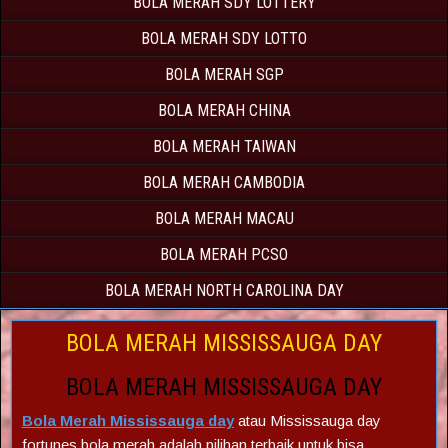
BOLA MERAH SDY LOTTERY
BOLA MERAH SDY LOTTO
BOLA MERAH SGP
BOLA MERAH CHINA
BOLA MERAH TAIWAN
BOLA MERAH CAMBODIA
BOLA MERAH MACAU
BOLA MERAH PCSO
BOLA MERAH NORTH CAROLINA DAY
BOLA MERAH MISSISSAUGA DAY
BOLA MERAH MISSISSAUGA DAY
Bola Merah Mississauga day
atau Mississauga day
fortunes bola merah adalah pilihan terbaik untuk bisa