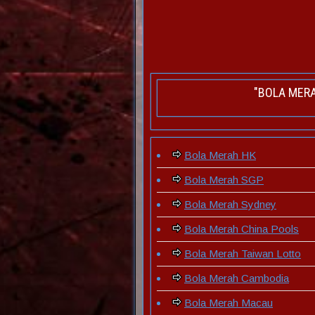
"BOLA MERA
Bola Merah HK
Bola Merah SGP
Bola Merah Sydney
Bola Merah China Pools
Bola Merah Taiwan Lotto
Bola Merah Cambodia
Bola Merah Macau