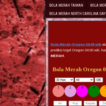
BOLA MERAH TAIWAN
BOLA ME
BOLA MERAH NORTH CAROLINA DAY
Bola Merah Oregon 04:00 wib
at
prediksi togel Oregon 04:00 wib. h
MERAH
.