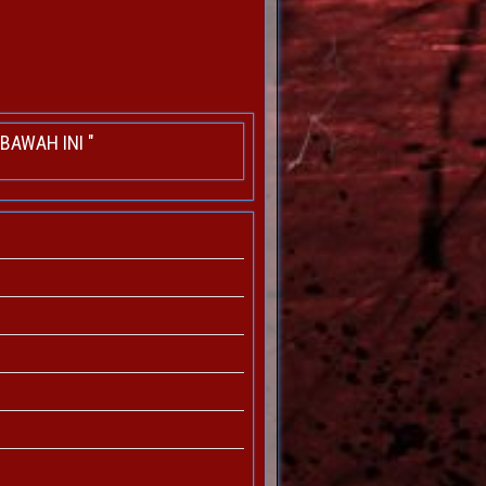
BAWAH INI "