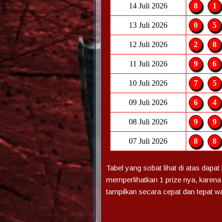
Tabel yang sobat lihat di atas dapa
memperlihatkan 1 prize nya, karena 
tampilkan secara cepat dan tepat wa