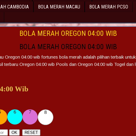
RAH CAMBODIA
BOLA MERAH MACAU
BOLA MERAH PCSO
BOLA MERAH OREGON 04:00 WIB
BOLA MERAH OREGON 04:00 WIB
au Oregon 04:00 wib fortunes bola merah adalah pilihan terbaik untu
asil terbaru Oregon 04:00 wib Pools dan Oregon 04:00 wib Togel dan 