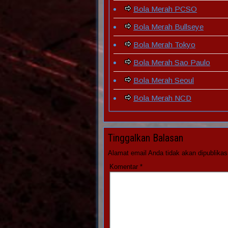
Bola Merah PCSO
Bola Merah Bullseye
Bola Merah Tokyo
Bola Merah Sao Paulo
Bola Merah Seoul
Bola Merah NCD
Tinggalkan Balasan
Alamat email Anda tidak akan dipublikas
Komentar
*