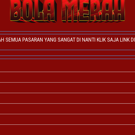
H SEMUA PASARAN YANG SANGAT DI NANTI KLIK SAJA LINK DI