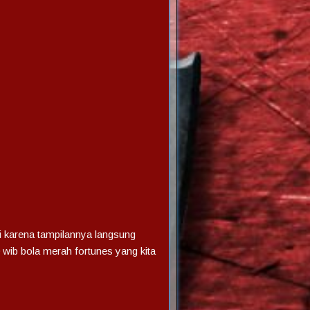
ni karena tampilannya langsung
0 wib bola merah fortunes yang kita