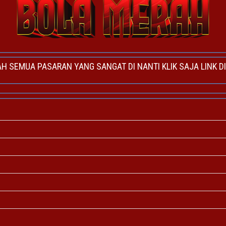
H SEMUA PASARAN YANG SANGAT DI NANTI KLIK SAJA LINK DI