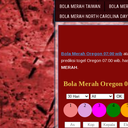
BOLA MERAH TAIWAN
BOLA ME
BOLA MERAH NORTH CAROLINA DAY
Bola Merah Oregon 07:00 wib
at
prediksi togel Oregon 07:00 wib. h
MERAH
.