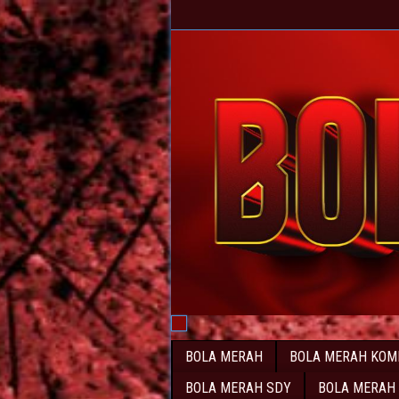
BOLA MERAH
BOLA MERAH KOM
BOLA MERAH SDY
BOLA MERAH