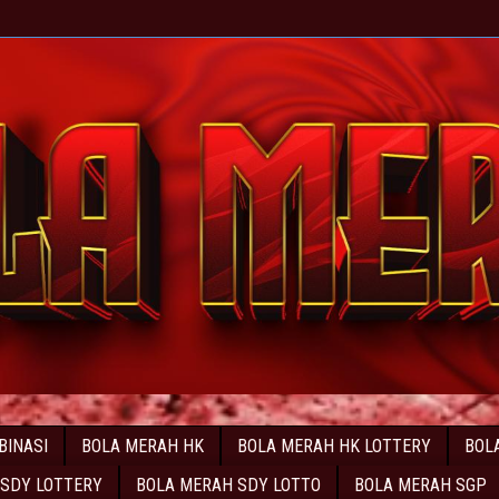
BINASI
BOLA MERAH HK
BOLA MERAH HK LOTTERY
BOL
 SDY LOTTERY
BOLA MERAH SDY LOTTO
BOLA MERAH SGP