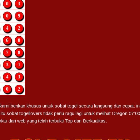
t kami berikan khusus untuk sobat togel secara langsung dan cepat. i
itu sobat togellovers tidak perlu ragu lagi untuk melihat Oregon 07:0
ktu dari web yang telah terbukti Top dan Berkualitas.