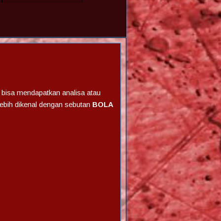
k bisa mendapatkan analisa atau
lebih dikenal dengan sebutan
BOLA