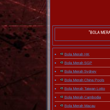
"BOLA MERA
Bola Merah HK
Bola Merah SGP
Bola Merah Sydney
Bola Merah China Pools
Bola Merah Taiwan Lotto
Bola Merah Cambodia
Bola Merah Macau