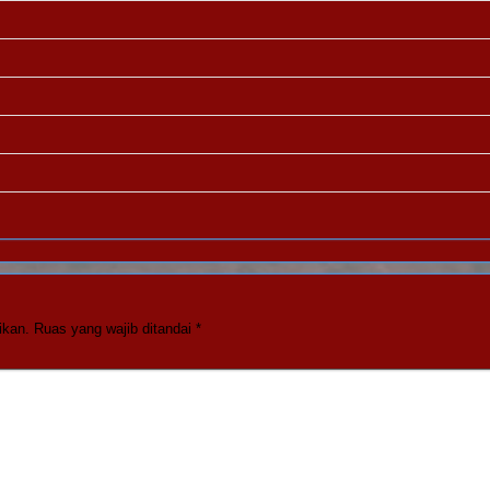
ikan.
Ruas yang wajib ditandai
*